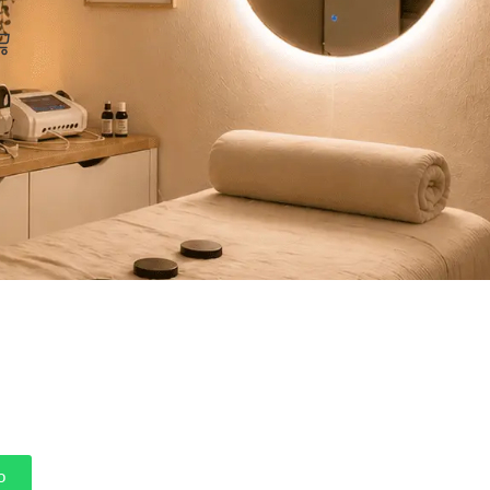
arrito
o