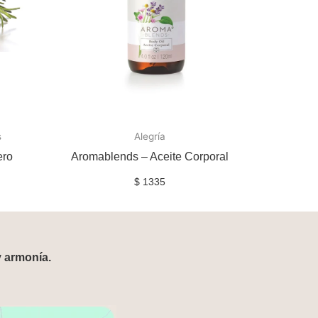
s
Alegría
ero
Aromablends – Aceite Corporal
$
1335
y armonía.