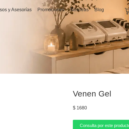
C
sos y Asesorías
Promociones
Nosotras
Blog
Venen Gel
$
1680
Consulta por este product