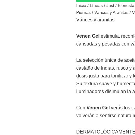
Inicio
/
Líneas
/
Just
/
Bienest
Piernas
/
Várices y Arañitas
/ V
Várices y arañitas
Venen Gel
estimula, reconfo
cansadas y pesadas con vár
La selección única de aceit
castaño de Indias, rusco y
dosis justa para tonificar y 
Su textura suave y humecta
iluminadores disimulan la a
Con
Venen Gel
verás los 
volverán a sentirse naturalm
DERMATOLÓGICAMENTE