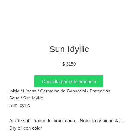
Sun Idyllic
$
3150
Consulta por este producto
Inicio
/
Líneas
/
Germaine de Capuccini
/
Protección
Solar
/ Sun Idyllic
Sun Idyllic
Aceite sublimador del bronceado – Nutrición y bienestar –
Dry oil con color