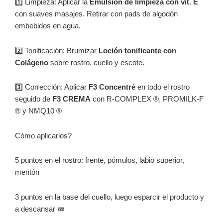
1️⃣️ Limpieza: Aplicar la
Emulsión de limpieza con vit. E
con suaves masajes. Retirar con pads de algodón
embebidos en agua.
2️⃣️ Tonificación: Brumizar
Loción tonificante con
Colágeno
sobre rostro, cuello y escote.
3️⃣️ Corrección: Aplicar
F3 Concentré
en todo el rostro
seguido de
F3 CREMA
con R-COMPLEX ®, PROMILK-F
® y NMQ10 ®
Cómo aplicarlos?
5 puntos en el rostro: frente, pómulos, labio superior,
mentón
3 puntos en la base del cuello, luego esparcir el producto y
a descansar 💤