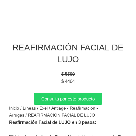
REAFIRMACIÓN FACIAL DE
LUJO
El
El
$
5580
precio
precio
$
4464
original
actual
era:
es:
Consulta por este producto
$ 5580.
$ 4464.
Inicio
/
Líneas
/
Exel
/
Antiage - Reafirmación -
Arrugas
/ REAFIRMACIÓN FACIAL DE LUJO
Reafirmación Facial de LUJO en 3 pasos: