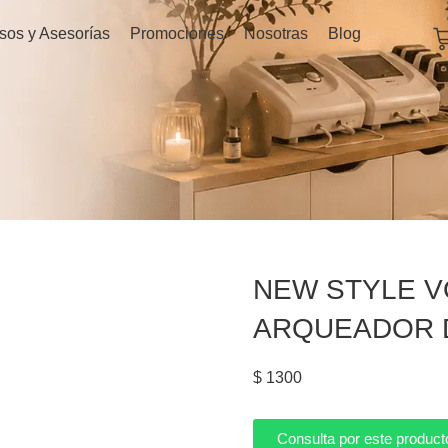
C
sos y Asesorías
Promociones
Nosotras
Blog
NEW STYLE V
ARQUEADOR 
$
1300
Consulta por este product