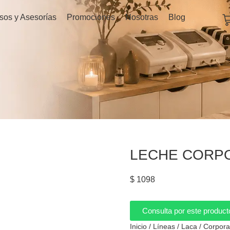
C
sos y Asesorías
Promociones
Nosotras
Blog
LECHE CORPOR
$
1098
Consulta por este product
Inicio
/
Líneas
/
Laca
/
Corpora