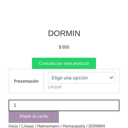
DORMIN
$
600
Consulta por este producto
DORMIN
cantidad
Presentación
Limpiar
Añadir al carrito
Inicio
/
Líneas
/
Hahnemann
/
Homeopatía
/ DORMIN