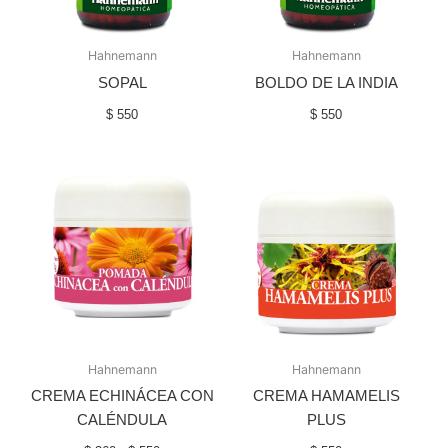
Hahnemann
Hahnemann
SOPAL
BOLDO DE LA INDIA
$
550
$
550
Rango
de
precios:
desde
$ 360
hasta
$ 550
Hahnemann
Hahnemann
CREMA ECHINÁCEA CON
CREMA HAMAMELIS
CALÉNDULA
PLUS