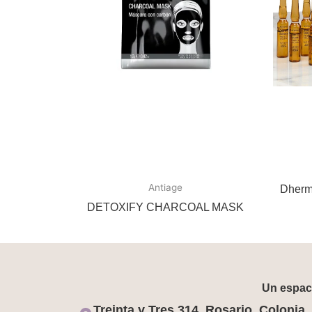
Antiage
Dherm
DETOXIFY CHARCOAL MASK
Un espaci
Treinta y Tres 314, Rosario, Colonia.