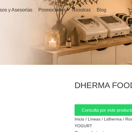
C
sos y Asesorías
Promociones
Nosotras
Blog
DHERMA FOO
Consulta por este product
Inicio
/
Líneas
/
Lidherma
/
Ros
YOGURT