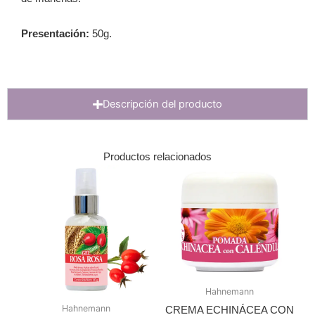
Presentación:
50g.
Descripción del producto
Productos relacionados
Rango
de
precios:
desde
$ 360
hasta
$ 550
Hahnemann
Hahnemann
CREMA ECHINÁCEA CON