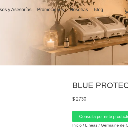
C
sos y Asesorías
Promociones
Nosotras
Blog
BLUE PROTEC
$
2730
Consulta por este product
Inicio
/
Líneas
/
Germaine de C