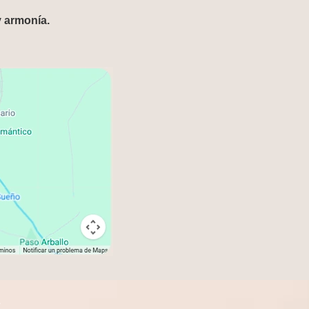
y armonía.
.