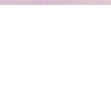
Nosotros
Com
Nuestro Centro Estético
Com
Agéndate
Env
Blog
Camb