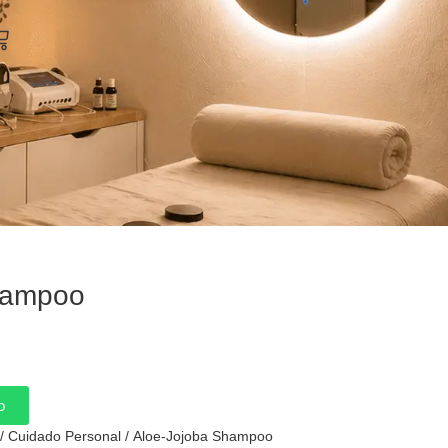
arrito
hampoo
o
/
Cuidado Personal
/ Aloe-Jojoba Shampoo