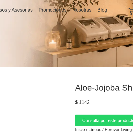
C
sos y Asesorías
Promociones
Nosotras
Blog
Aloe-Jojoba S
$
1142
Consulta por este product
Inicio
/
Líneas
/
Forever Living