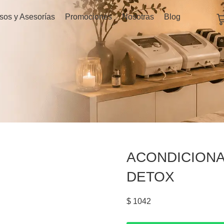
C
sos y Asesorías
Promociones
Nosotras
Blog
ACONDICIONA
DETOX
$
1042