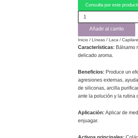
Consulta por este product
ACONDICIONADOR
CAPILAR
DETOX
Añadir al carrito
cantidad
Inicio
/
Líneas
/
Laca
/
Capilar
Características:
Bálsamo re
delicado aroma.
Beneficios:
Produce un efe
agresiones externas, ayuda
de siliconas, arcilla purifi
ante la polución y la rutina d
Aplicación:
Aplicar de med
enjuagar.
Activos principales:
Colág