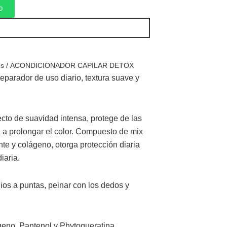
o
es
/ ACONDICIONADOR CAPILAR DETOX
parador de uso diario, textura suave y
cto de suavidad intensa, protege de las
 a prolongar el color. Compuesto de mix
cante y colágeno, otorga protección diaria
iaria.
ios a puntas, peinar con los dedos y
eno, Pantenol y Phytoqueratina.