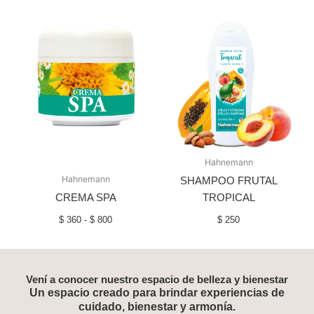
Rango
de
precios:
desde
$ 360
hasta
$ 800
Hahnemann
Hahnemann
SHAMPOO FRUTAL
CREMA SPA
TROPICAL
$
360
-
$
800
$
250
Vení a conocer nuestro espacio de belleza y bienestar
Un espacio creado para brindar experiencias de
cuidado, bienestar y armonía.