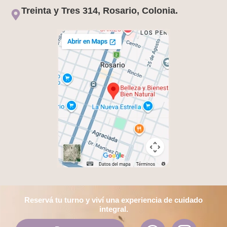
Treinta y Tres 314, Rosario, Colonia.
Reservá tu turno y viví una experiencia de cuidado
integral.
W
F
I