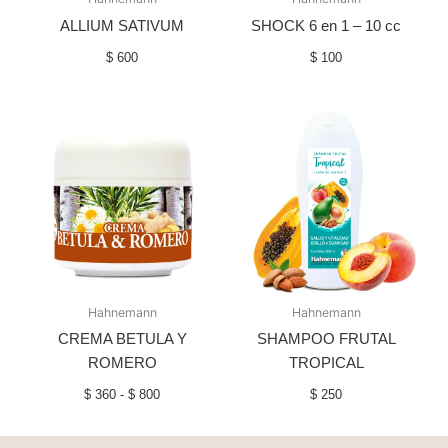
ALLIUM SATIVUM
SHOCK 6 en 1 – 10 cc
$
600
$
100
Rango
de
precios:
desde
$ 360
hasta
$ 800
Hahnemann
Hahnemann
CREMA BETULA Y
SHAMPOO FRUTAL
ROMERO
TROPICAL
$
360
-
$
800
$
250