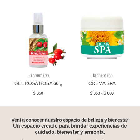
Rango
de
precios:
desde
$ 360
hasta
$ 800
Hahnemann
Hahnemann
GEL ROSA ROSA 60 g
CREMA SPA
$
360
$
360
-
$
800
Vení a conocer nuestro espacio de belleza y bienestar
Un espacio creado para brindar experiencias de
cuidado, bienestar y armonía.