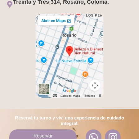
Treinta y Tres 314, Rosario, Colonia.
Reservá tu turno y viví una experiencia de cuidado
integral.
W
F
I
Reservar