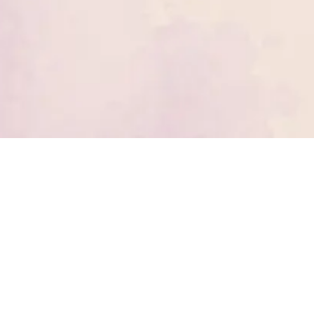
prar
Mi cuenta
o comprar
Mi cuenta