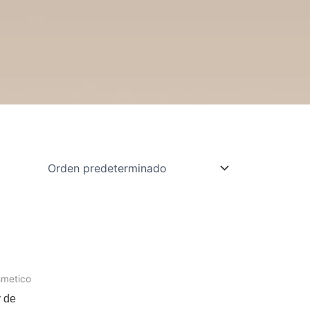
smetico
 de