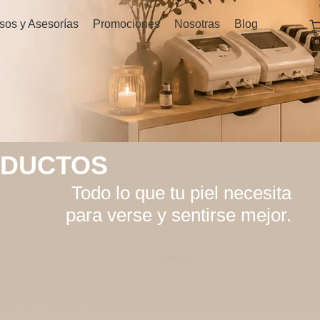
C
sos y Asesorías
Promociones
Nosotras
Blog
ODUCTOS
Todo lo que tu piel necesita
para verse y sentirse mejor.