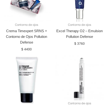
Contorno de ojos
Contorno de ojos
Crema Timexpert SRNS +
Excel Therapy O2 – Emulsion
Contorno de Ojos Pollution
Pollution Defense
Defense
$
3760
$
4400
Contorno de ojos