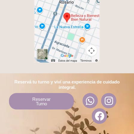
Reservá tu turno y viví una experiencia de cuidado
integral.
W
F
I
Reservar
Turno
h
a
n
a
c
s
t
e
t