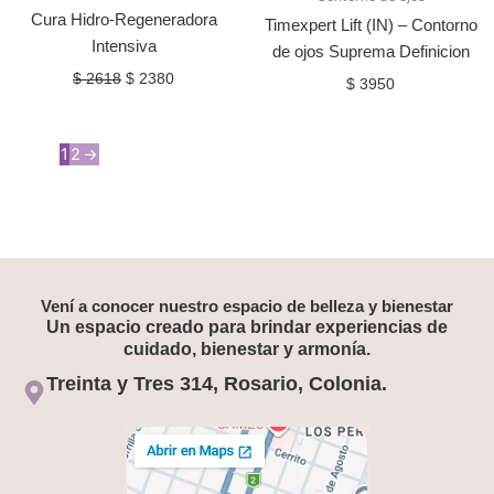
Cura Hidro-Regeneradora
Timexpert Lift (IN) – Contorno
Intensiva
de ojos Suprema Definicion
$
2618
$
2380
$
3950
1
2
→
Vení a conocer nuestro espacio de belleza y bienestar
Un espacio creado para brindar experiencias de
cuidado, bienestar y armonía.
Treinta y Tres 314, Rosario, Colonia.