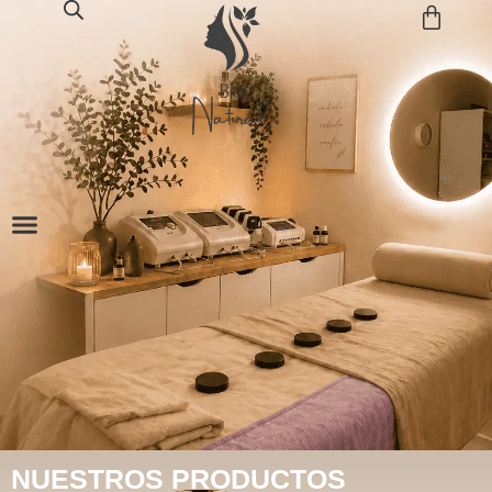
Carrit
Ir
al
contenido
Cursos y Asesorías
NUESTROS PRODUCTOS