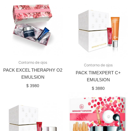
Contorno de ojos
Contorno de ojos
PACK EXCEL THERAPHY O2
PACK TIMEXPERT C+
EMULSION
EMULSION
$
3980
$
3880