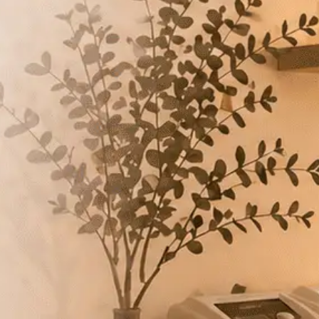
s
b
a
a
o
g
p
o
r
p
k
a
m